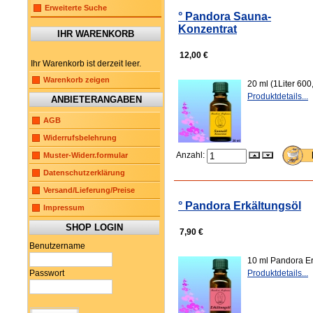
Erweiterte Suche
° Pandora Sauna-
Konzentrat
IHR WARENKORB
12,00 €
Ihr Warenkorb ist derzeit leer.
Warenkorb zeigen
20 ml (1Liter 60
Produktdetails...
ANBIETERANGABEN
AGB
Widerrufsbelehrung
Anzahl:
Muster-Widerr.formular
Datenschutzerklärung
Versand/Lieferung/Preise
° Pandora Erkältungsöl
Impressum
SHOP LOGIN
7,90 €
Benutzername
10 ml Pandora Er
Passwort
Produktdetails...