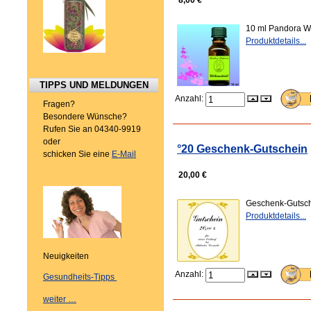
8,00 €
10 ml Pandora We
Produktdetails...
TIPPS UND MELDUNGEN
Anzahl:
Fragen?
Besondere Wünsche?
Rufen Sie an 04340-9919
oder
°20 Geschenk-Gutschein
schicken Sie eine
E-Mail
20,00 €
Geschenk-Gutsch
Produktdetails...
Neuigkeiten
Anzahl:
Gesundheits-Tipps
weiter …