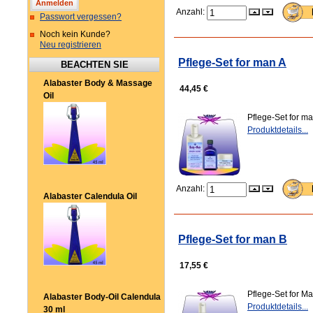
Anzahl:
Passwort vergessen?
Noch kein Kunde?
Neu registrieren
Pflege-Set for man A
BEACHTEN SIE
Alabaster Body & Massage
44,45 €
Oil
Pflege-Set for m
Produktdetails...
Anzahl:
Alabaster Calendula Oil
Pflege-Set for man B
17,55 €
Pflege-Set for M
Alabaster Body-Oil Calendula
Produktdetails...
30 ml