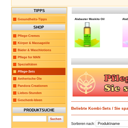
TIPPS
Gesundheits-Tipps
Alabaster Moskito Oil
Ala
SHOP
Pflege-Cremes
Körper & Massageöle
Bäder & Waschlotions
Pflege for MAN
Spezialitäten
Pflege-Sets
Aetherische Öle
Pandora Creationen
Liebes-Stunden
Geschenk-Ideen
Beliebte Kombi-Sets / Sie sp
PRODUKTSUCHE
Sortieren nach: