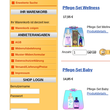
Erweiterte Suche
Pflege-Set Wellness
IHR WARENKORB
17,55 €
Ihr Warenkorb ist derzeit leer.
Pflege-Set Well
Warenkorb zeigen
Produktdetails...
ANBIETERANGABEN
AGB
Widerrufsbelehrung
Anzahl:
Muster-Widerr.formular
Datenschutzerklärung
Versand/Lieferung/Preise
Pflege-Set Baby
Impressum
14,85 €
SHOP LOGIN
Benutzername
Pflege-Set Baby
Produktdetails...
Passwort