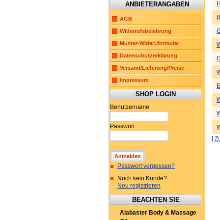
H
ANBIETERANGABEN
B
AGB
G
Widerrufsbelehrung
Muster-Widerr.formular
W
Datenschutzerklärung
G
Versand/Lieferung/Preise
W
Impressum
E
SHOP LOGIN
W
Benutzername
W
Passwort
W
[ Z
Passwort vergessen?
Noch kein Kunde?
Neu registrieren
BEACHTEN SIE
Alabaster Body & Massage