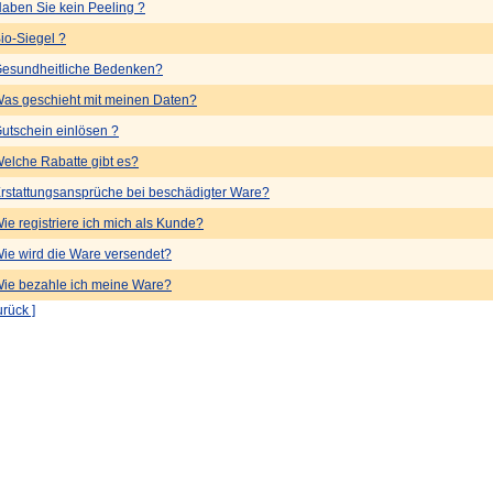
aben Sie kein Peeling ?
io-Siegel ?
esundheitliche Bedenken?
as geschieht mit meinen Daten?
utschein einlösen ?
elche Rabatte gibt es?
rstattungsansprüche bei beschädigter Ware?
ie registriere ich mich als Kunde?
ie wird die Ware versendet?
ie bezahle ich meine Ware?
urück ]