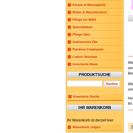
Körper & Massageöle
Bäder & Waschlotions
Pflege for MAN
Spezialitäten
Pflege-Sets
Aetherische Öle
Pandora Creationen
Liebes-Stunden
We
Geschenk-Ideen
sen
Ben
PRODUKTSUCHE
Wi
un
Erweiterte Suche
He
Ih
IHR WARENKORB
Ihr Warenkorb ist derzeit leer.
W
Warenkorb zeigen