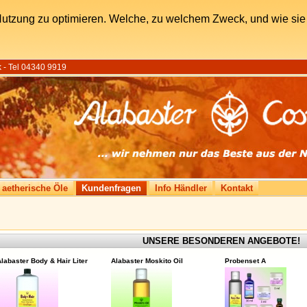
utzung zu optimieren. Welche, zu welchem Zweck, und wie sie 
 - Tel 04340 9919
 aetherische Öle
Kundenfragen
Info Händler
Kontakt
UNSERE BESONDEREN ANGEBOTE!
labaster Body & Hair Liter
Alabaster Moskito Oil
Probenset A