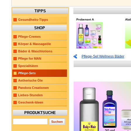
TIPPS
Gesundheits-Tipps
Probenset A
Alab
SHOP
Pflege-Cremes
Körper & Massageöle
Bäder & Waschlotions
Pflege-Set Wellness Bäder
Pflege for MAN
Spezialitäten
Pflege-Sets
Aetherische Öle
Pandora Creationen
Liebes-Stunden
Geschenk-Ideen
PRODUKTSUCHE