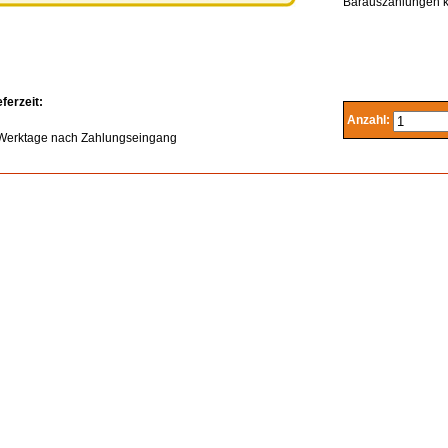
Barauszahlungen kö
eferzeit:
Anzahl:
Werktage nach Zahlungseingang