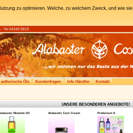
utzung zu optimieren. Welche, zu welchem Zweck, und wie sie 
 - Tel 04340 9919
 aetherische Öle
Kundenfragen
Info Händler
Kontakt
UNSERE BESONDEREN ANGEBOTE!
labaster Moskito Oil
Alabaster Care Cream
Probenset A