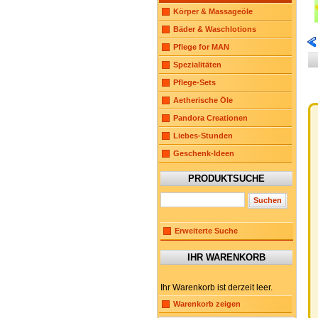
Körper & Massageöle
Bäder & Waschlotions
Pflege for MAN
Spezialitäten
Pflege-Sets
Aetherische Öle
Pandora Creationen
Liebes-Stunden
Geschenk-Ideen
PRODUKTSUCHE
Erweiterte Suche
IHR WARENKORB
Ihr Warenkorb ist derzeit leer.
Warenkorb zeigen