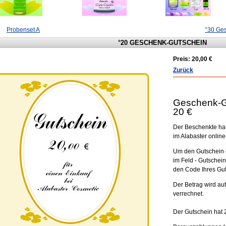
Probenset A
°30 Ge
°20 GESCHENK-GUTSCHEIN
Preis:
20,00 €
Zurück
Geschenk-G
20 €
Der Beschenkte hat
im Alabaster onlin
Um den Gutschein 
im Feld - Gutschei
den Code Ihres Gut
Der Betrag wird au
verrechnet.
Der Gutschein hat 2