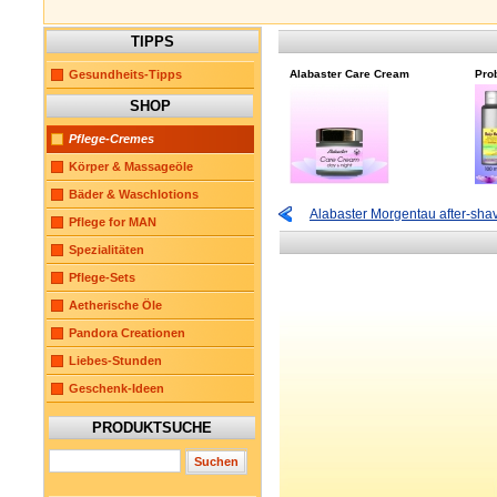
TIPPS
Gesundheits-Tipps
Alabaster Care Cream
Pro
SHOP
Pflege-Cremes
Körper & Massageöle
Bäder & Waschlotions
Alabaster Morgentau after-sha
Pflege for MAN
Spezialitäten
Pflege-Sets
Aetherische Öle
Pandora Creationen
Liebes-Stunden
Geschenk-Ideen
PRODUKTSUCHE