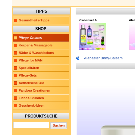
TIPPS
Gesundheits-Tipps
Probenset A
Ala
SHOP
Pflege-Cremes
Körper & Massageöle
Bäder & Waschlotions
Alabaster Body-Balsam
Pflege for MAN
Spezialitäten
Pflege-Sets
Aetherische Öle
Pandora Creationen
Liebes-Stunden
Geschenk-Ideen
PRODUKTSUCHE