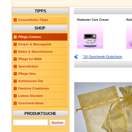
TIPPS
Gesundheits-Tipps
Alabaster Care Cream
Alab
SHOP
Pflege-Cremes
Körper & Massageöle
Bäder & Waschlotions
°30 Geschenk-Gutschein
Pflege for MAN
Spezialitäten
Pflege-Sets
Aetherische Öle
Pandora Creationen
Liebes-Stunden
Geschenk-Ideen
PRODUKTSUCHE